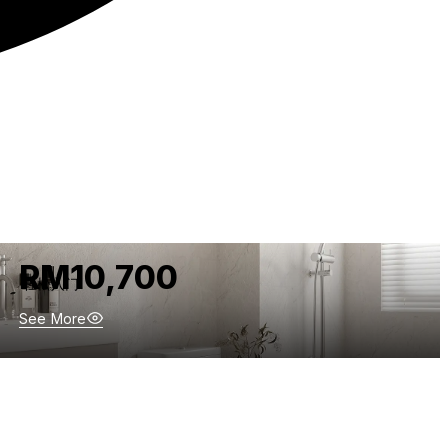
SIGNATURE LITE
简洁、中性色调与实用设计，历久弥新。
THE QUIET RETREAT
MINIMAL LUXE
RM10,700
轻松入门
天然纹理感、温润木质与极简设计，营造宁静放松的空间。
丰富色彩、鲜明对比与设计细节，塑造充满个性的空间。
See More
RM15,700
RM21,700
See More
See More
超值推荐
大胆风格