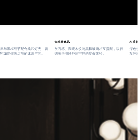
大地静逸风
木质轻
质与黑框细节配合柔和灯光，营
灰石感、温暖木纹与黑框玻璃相互搭配，以低
深色纹
宛如度假酒店般的沐浴空间。
调奢华演绎舒适宁静的度假体验。
互呼应