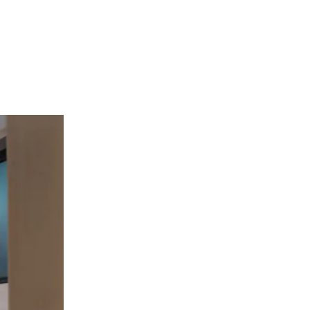
Shower Curtain
Floor Trap