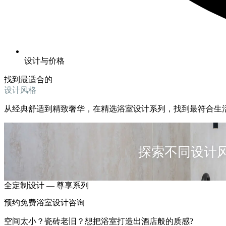
设计与价格
找到最适合的
设计风格
从
经典舒适到精致奢华，在精选浴室设计系列，找到最符合生
SIGNATURE PRO
MIDAS TOUCH
THE PRESTIGE
ETHEREAL VEINS
柔和质感与精致细节，营造温暖舒适的空间氛围。
精致细节与优雅设计，重现精品酒店般的舒适体验。
精选材质与经典细节，展现低调而精致的质感。
大气石纹与奢华细节，打造令人难忘的空间体验。
探索不同设计
RM12,700
RM18,700
RM24,700
RM28,700
全定制设计 — 尊享系列
See More
See More
See More
See More
热门首选
经典之选
静奢格调
度假级奢享
预约免费浴室设计咨询
空间太小？瓷砖老旧？想把浴室打造出酒店般的质感?