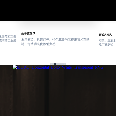
热带度假风
静谧大地风
木细节相互搭
象牙石纹、拱形灯光、特色花砖与黑框细节相互映
充满酒店质感
石纹、温润木
衬，打造明亮优雅魅力感。
造宁静放松、