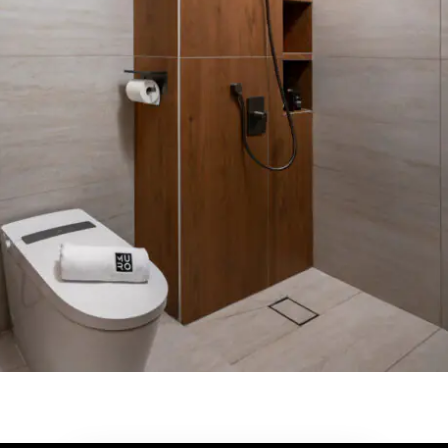
LED Eyeball Light x3
Bidet